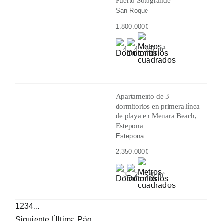
Puerto Sotogrande
San Roque
1.800.000€
4
4
267 m²
Apartamento de 3
dormitorios en primera línea
de playa en Menara Beach,
Estepona
Estepona
2.350.000€
3
2
130 m²
1
2
3
4
...
Siguiente
Última Pág.