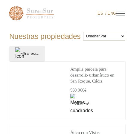
Skip
to
ES
ENG
content
Nuestras propiedades
Filtrar por...
Amplia parcela para
desarrollo urbanístico en
San Roque, Cádiz
550.000€
2435 m²
Ático con Vistas